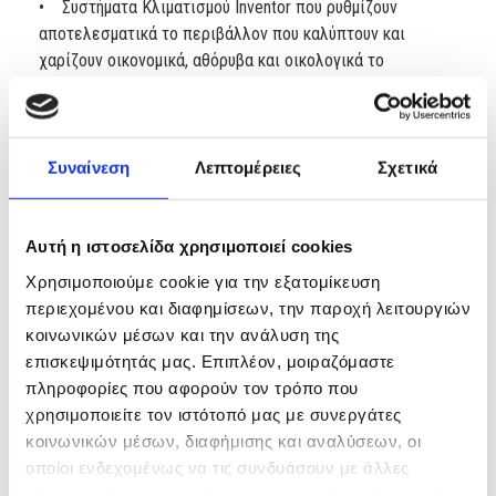
• Συστήματα Κλιματισμού Inventor που ρυθμίζουν
αποτελεσματικά το περιβάλλον που καλύπτουν και
χαρίζουν οικονομικά, αθόρυβα και οικολογικά το
επιθυμητό κλίμα. Δίδονται με 10ετή εγγύηση.
• Αντλίες θερμότητας και Fancoil της Daikin, καθώς
επίσης και τους λέβητες συμπύκνωσης Daikin.
Συναίνεση
Λεπτομέρειες
Σχετικά
Αυτή η ιστοσελίδα χρησιμοποιεί cookies
Χρησιμοποιούμε cookie για την εξατομίκευση
περιεχομένου και διαφημίσεων, την παροχή λειτουργιών
κοινωνικών μέσων και την ανάλυση της
Συνεργαζόμαστε με τις πιο αξιόπιστες
επισκεψιμότητάς μας. Επιπλέον, μοιραζόμαστε
πληροφορίες που αφορούν τον τρόπο που
εταιρείες της αγοράς:
χρησιμοποιείτε τον ιστότοπό μας με συνεργάτες
κοινωνικών μέσων, διαφήμισης και αναλύσεων, οι
οποίοι ενδεχομένως να τις συνδυάσουν με άλλες
πληροφορίες που τους έχετε παραχωρήσει ή τις οποίες