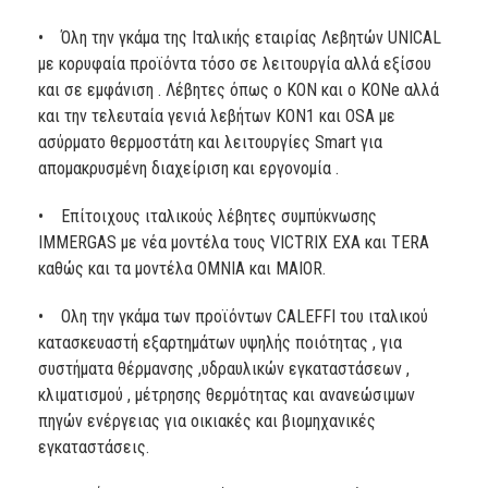
• Όλη την γκάμα της Ιταλικής εταιρίας Λεβητών UNICAL
με κορυφαία προϊόντα τόσο σε λειτουργία αλλά εξίσου
και σε εμφάνιση . Λέβητες όπως o KON και ο KONe αλλά
και την τελευταία γενιά λεβήτων KON1 και OSA με
ασύρματο θερμοστάτη και λειτουργίες Smart για
απομακρυσμένη διαχείριση και εργονομία .
• Επίτοιχους ιταλικούς λέβητες συμπύκνωσης
IMMERGAS με νέα μοντέλα τους VICTRIX EXA και TERA
καθώς και τα μοντέλα OMNIA και MAIOR.
• Ολη την γκάμα των προϊόντων CALEFFI του ιταλικού
κατασκευαστή εξαρτημάτων υψηλής ποιότητας , για
συστήματα θέρμανσης ,υδραυλικών εγκαταστάσεων ,
κλιματισμού , μέτρησης θερμότητας και ανανεώσιμων
πηγών ενέργειας για οικιακές και βιομηχανικές
εγκαταστάσεις.